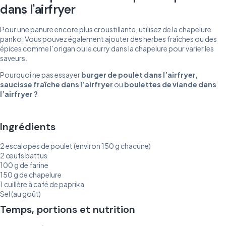
dans l'airfryer
Pour une panure encore plus croustillante, utilisez de la chapelure
panko. Vous pouvez également ajouter des herbes fraîches ou des
épices comme l’origan ou le curry dans la chapelure pour varier les
saveurs.
Pourquoi ne pas essayer
burger
de
poulet
dans
l’airfryer
,
saucisse
fraîche
dans
l’airfryer
ou
boulettes
de
viande
dans
l’airfryer
?
Ingrédients
2 escalopes de poulet (environ 150 g chacune)
2 œufs battus
100 g de farine
150 g de chapelure
1 cuillère à café de paprika
Sel (au goût)
Temps, portions et nutrition