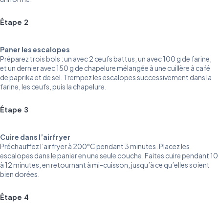
Étape 2
Paner les escalopes
Préparez trois bols : un avec 2 œufs battus, un avec 100 g de farine,
et un dernier avec 150 g de chapelure mélangée à une cuillère à café
de paprika et de sel. Trempez les escalopes successivement dans la
farine, les œufs, puis la chapelure.
Étape 3
Cuire dans l’airfryer
Préchauffez l’airfryer à 200°C pendant 3 minutes. Placez les
escalopes dans le panier en une seule couche. Faites cuire pendant 10
à 12 minutes, en retournant à mi-cuisson, jusqu’à ce qu’elles soient
bien dorées.
Étape 4