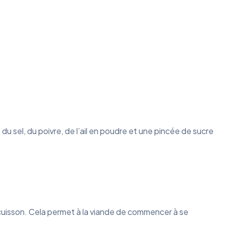
sel, du poivre, de l’ail en poudre et une pincée de sucre
i-cuisson. Cela permet à la viande de commencer à se