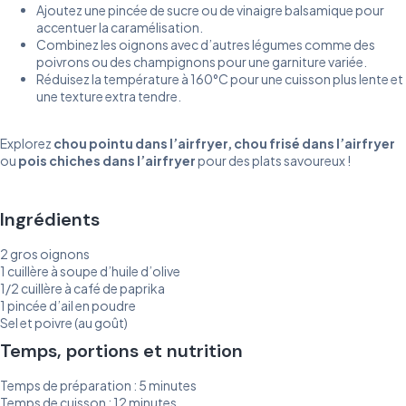
Ajoutez une pincée de sucre ou de vinaigre balsamique pour
accentuer la caramélisation.
Combinez les oignons avec d’autres légumes comme des
poivrons ou des champignons pour une garniture variée.
Réduisez la température à 160°C pour une cuisson plus lente et
une texture extra tendre.
Explorez
chou
pointu
dans
l’airfryer
,
chou
frisé
dans
l’airfryer
ou
pois
chiches
dans
l’airfryer
pour des plats savoureux !
Ingrédients
2 gros oignons
1 cuillère à soupe d’huile d’olive
1/2 cuillère à café de paprika
1 pincée d’ail en poudre
Sel et poivre (au goût)
Temps, portions et nutrition
Temps de préparation : 5 minutes
Temps de cuisson : 12 minutes