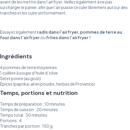
avant de les mettre dans l’airfryer. Veillez également à ne pas
surcharger le panier, afin que l’air puisse circuler librement autour des
tranches et les cuire uniformément.
Essayez également
radis
dans
l’airfryer
,
pommes
de
terre
au
four
dans
l’airfryer
ou
frites
dans
l’airfryer
!
Ingrédients
4 pommes de terre moyennes
1 cuillère à soupe d’huile d’olive
Sel et poivre (au goût)
Épices (paprika, ail en poudre, herbes de Provence)
Temps, portions et nutrition
Temps de préparation : 10 minutes
Temps de cuisson : 20 minutes
Temps total : 30 minutes
Portions : 4
Tranches par portion : 150 g