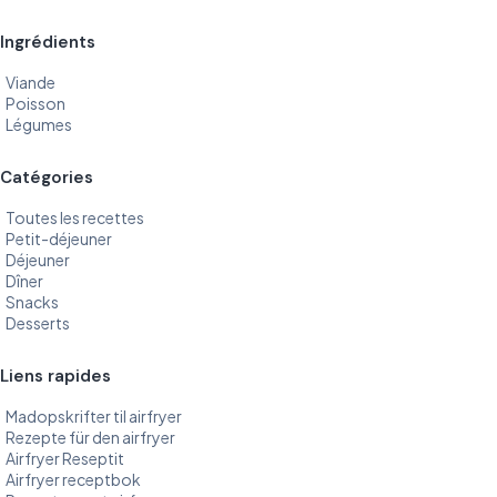
Ingrédients
Viande
Poisson
Légumes
Catégories
Toutes les recettes
Petit-déjeuner
Déjeuner
Dîner
Snacks
Desserts
Liens rapides
Madopskrifter til airfryer
Rezepte für den airfryer
Airfryer Reseptit
Airfryer receptbok