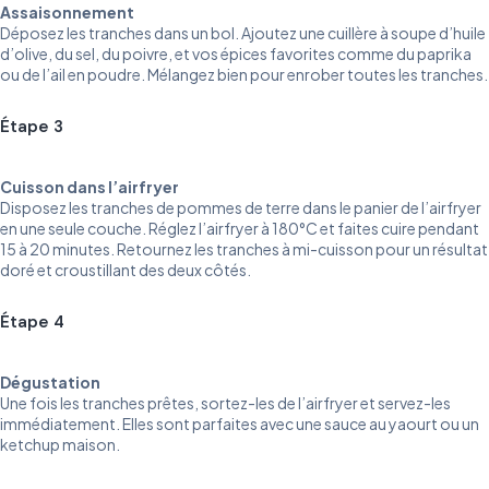
Assaisonnement
Déposez les tranches dans un bol. Ajoutez une cuillère à soupe d’huile
d’olive, du sel, du poivre, et vos épices favorites comme du paprika
ou de l’ail en poudre. Mélangez bien pour enrober toutes les tranches.
Étape 3
Cuisson dans l’airfryer
Disposez les tranches de pommes de terre dans le panier de l’airfryer
en une seule couche. Réglez l’airfryer à 180°C et faites cuire pendant
15 à 20 minutes. Retournez les tranches à mi-cuisson pour un résultat
doré et croustillant des deux côtés.
Étape 4
Dégustation
Une fois les tranches prêtes, sortez-les de l’airfryer et servez-les
immédiatement. Elles sont parfaites avec une sauce au yaourt ou un
ketchup maison.